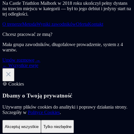
Na Castle Triathlon Malbork w 2018 roku ukończył pełny dystans
na trzecim miejscu w kategorii — był to jego debiut i jedyny start na
tej odległości.
O trenerze
Metoda
Wyniki zawodników
Oferta
Kontakt
Chcesz pracować ze mną?
Mała grupa zawodników, długofalowe prowadzenie, system z 4
warstw.
Umów rozmowę →
← Wszystkie eseje
🍪 Cookies
Dbamy o Twoją prywatność
Używamy plików cookies do analityki i poprawy działania strony.
Szczegóły w
Polityce Cookies
.
Akceptuj wszystkie
Tylko niezbędne