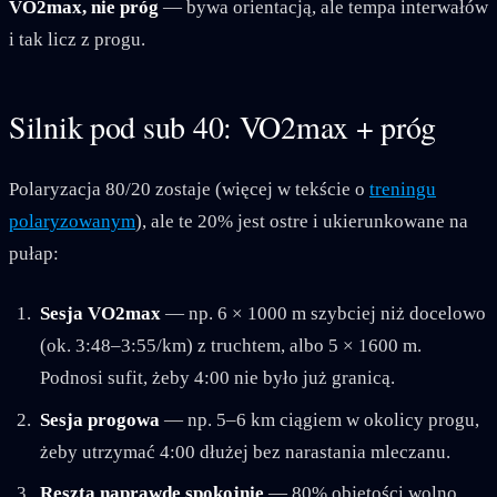
VO2max, nie próg
— bywa orientacją, ale tempa interwałów
i tak licz z progu.
Silnik pod sub 40: VO2max + próg
Polaryzacja 80/20 zostaje (więcej w tekście o
treningu
polaryzowanym
), ale te 20% jest ostre i ukierunkowane na
pułap:
Sesja VO2max
— np. 6 × 1000 m szybciej niż docelowo
(ok. 3:48–3:55/km) z truchtem, albo 5 × 1600 m.
Podnosi sufit, żeby 4:00 nie było już granicą.
Sesja progowa
— np. 5–6 km ciągiem w okolicy progu,
żeby utrzymać 4:00 dłużej bez narastania mleczanu.
Reszta naprawdę spokojnie
— 80% objętości wolno,