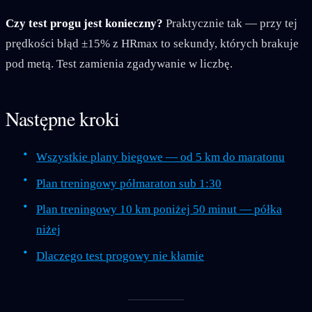
Czy test progu jest konieczny?
Praktycznie tak — przy tej
prędkości błąd ±15% z HRmax to sekundy, których brakuje
pod metą. Test zamienia zgadywanie w liczbę.
Następne kroki
Wszystkie plany biegowe — od 5 km do maratonu
Plan treningowy półmaraton sub 1:30
Plan treningowy 10 km poniżej 50 minut — półka
niżej
Dlaczego test progowy nie kłamie