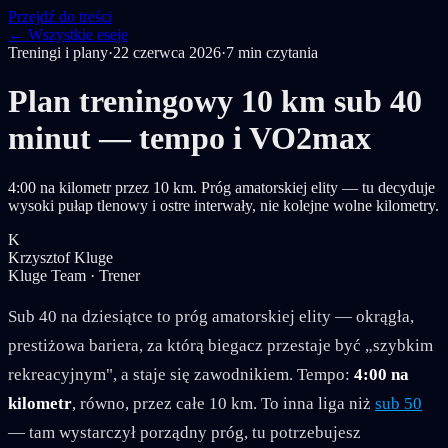
Przejdź do treści
← Wszystkie eseje
Treningi i plany
·
22 czerwca 2026
·
7
min czytania
Plan treningowy 10 km sub 40
minut — tempo i VO2max
4:00 na kilometr przez 10 km. Próg amatorskiej elity — tu decyduje
wysoki pułap tlenowy i ostre interwały, nie kolejne wolne kilometry.
K
Krzysztof Kluge
Kluge Team · Trener
Sub 40 na dziesiątce to próg amatorskiej elity — okrągła,
prestiżowa bariera, za którą biegacz przestaje być „szybkim
rekreacyjnym", a staje się zawodnikiem. Tempo:
4:00 na
kilometr
, równo, przez całe 10 km. To inna liga niż
sub 50
— tam wystarczył porządny próg, tu potrzebujesz