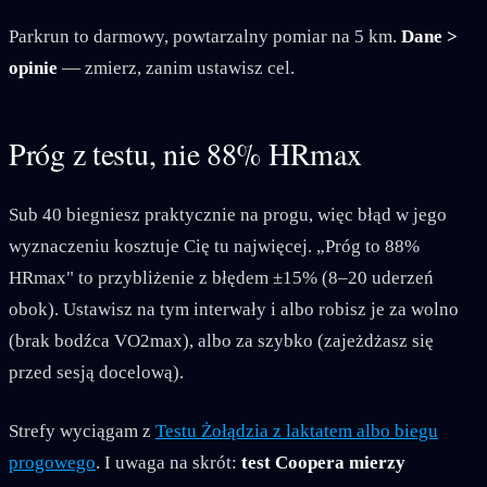
Parkrun to darmowy, powtarzalny pomiar na 5 km.
Dane >
opinie
— zmierz, zanim ustawisz cel.
Próg z testu, nie 88% HRmax
Sub 40 biegniesz praktycznie na progu, więc błąd w jego
wyznaczeniu kosztuje Cię tu najwięcej. „Próg to 88%
HRmax" to przybliżenie z błędem ±15% (8–20 uderzeń
obok). Ustawisz na tym interwały i albo robisz je za wolno
(brak bodźca VO2max), albo za szybko (zajeżdżasz się
przed sesją docelową).
Strefy wyciągam z
Testu Żołądzia z laktatem albo biegu
progowego
. I uwaga na skrót:
test Coopera mierzy