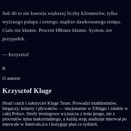
Sub 40 to nie kwestia większej liczby kilometrów, tylko
wyższego pułapu i ostrego, mądrze dawkowanego tempa.
Ciało nie kłamie. Procent HRmax kłamie. System, nie
przypadek.
— Krzysztof
K
O autorze
Krzysztof Kluge
Head coach i założyciel Kluge Team. Prowadzi triathlonistów,
biegaczy, kolarzy i pływaków — stacjonarnie w Elblągu i zdalnie w
całej Polsce. Strefy treningowe wyznacza z testu progu, nie z
procentów tętna maksymalnego, a każdą sesję analizuje interwał po
interwale w Intervals.icu i koryguje plan co tydzień.