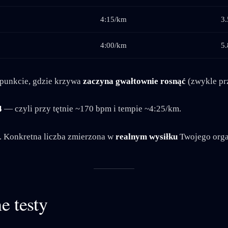
4:15/km
3.
4:00/km
5.
punkcie, gdzie krzywa
zaczyna gwałtownie rosnąć
(zwykle prz
4
— czyli przy tętnie ~170 bpm i tempie ~4:25/km.
. Konkretna liczba zmierzona w
realnym wysiłku
Twojego org
e testy