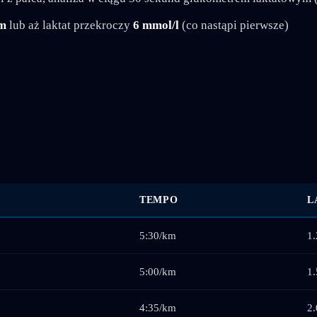
m
lub aż laktat przekroczy
6 mmol/l
(co nastąpi pierwsze)
TEMPO
L
5:30/km
1.
5:00/km
1.
4:35/km
2.