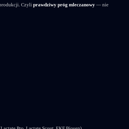
produkcji. Czyli
prawdziwy próg mleczanowy
— nie
Lactate Pro, Lactate Scout, EKF Biosen)