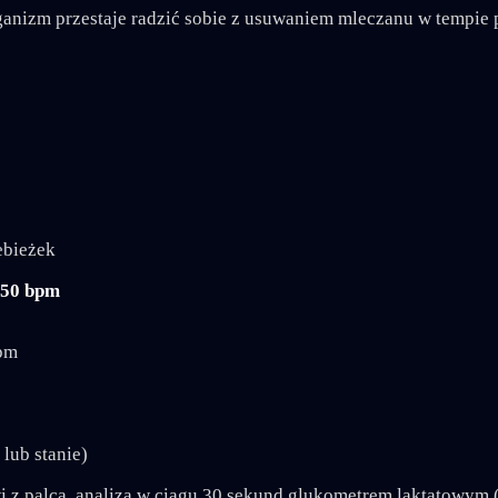
rganizm przestaje radzić sobie z usuwaniem mleczanu w tempie 
ebieżek
50 bpm
bpm
lub stanie)
 z palca, analiza w ciągu 30 sekund glukometrem laktatowym (