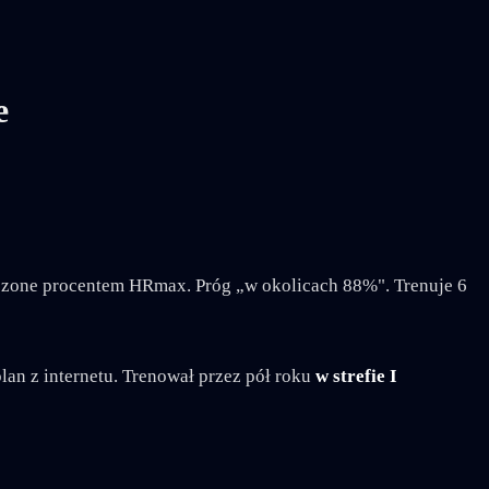
e
liczone procentem HRmax. Próg „w okolicach 88%". Trenuje 6
plan z internetu. Trenował przez pół roku
w strefie I