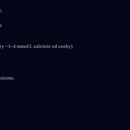
5
8
y ~3–4 mmol/l, zależnie od osoby).
anizmu.