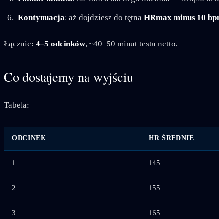
Kontynuacja
: aż dojdziesz do tętna
HRmax minus 10 bp
Łącznie:
4–5 odcinków
, ~40–50 minut testu netto.
Co dostajemy na wyjściu
Tabela:
ODCINEK
HR ŚREDNIE
1
145
2
155
3
165