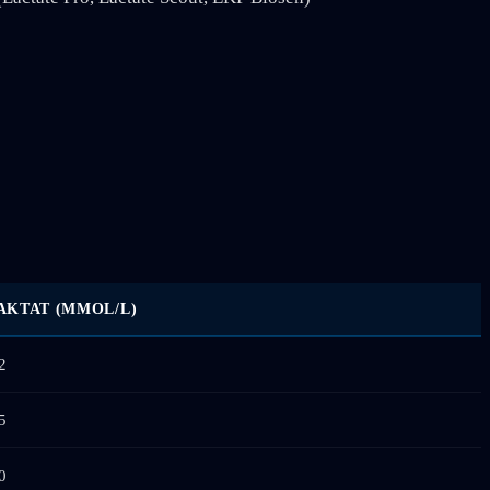
AKTAT (MMOL/L)
2
5
0