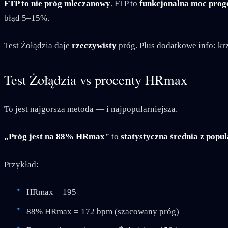
FTP to nie próg mleczanowy
. FTP to
funkcjonalna moc pro
błąd 5–15%.
Test Żołądzia daje
rzeczywisty
próg. Plus dodatkowe info: kr
Test Żołądzia vs procenty HRmax
To jest najgorsza metoda — i najpopularniejsza.
„Próg jest na 88% HRmax"
to
statystyczna średnia z popul
Przykład:
HRmax = 195
88% HRmax = 172 bpm (szacowany próg)