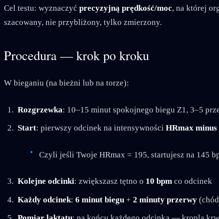
Cel testu: wyznaczyć
precyzyjną prędkość/moc
, na której o
szacowany, nie przybliżony, tylko zmierzony.
Procedura — krok po kroku
W bieganiu (na bieżni lub na torze):
Rozgrzewka
: 10–15 minut spokojnego biegu Z1, 3–5 prz
Start
: pierwszy odcinek na intensywności
HRmax minus 
Czyli jeśli Twoje HRmax = 195, startujesz na 145 
Kolejne odcinki
: zwiększasz tętno o
10 bpm
co odcinek
Każdy odcinek
:
6 minut biegu
+
2 minuty przerwy
(chód 
Pomiar laktatu
: na końcu każdego odcinka — kropla krwi