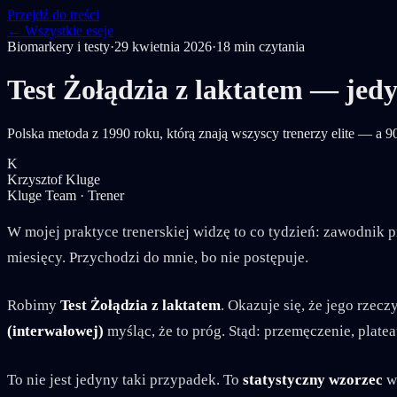
Przejdź do treści
← Wszystkie eseje
Biomarkery i testy
·
29 kwietnia 2026
·
18
min czytania
Test Żołądzia z laktatem — jedy
Polska metoda z 1990 roku, którą znają wszyscy trenerzy elite — 
K
Krzysztof Kluge
Kluge Team · Trener
W mojej praktyce trenerskiej widzę to co tydzień: zawodnik 
miesięcy. Przychodzi do mnie, bo nie postępuje.
Robimy
Test Żołądzia z laktatem
. Okazuje się, że jego rzec
(interwałowej)
myśląc, że to próg. Stąd: przemęczenie, platea
To nie jest jedyny taki przypadek. To
statystyczny wzorzec
w 