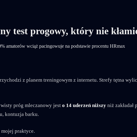
ny test progowy, który nie kłami
a 90% amatorów wciąż pacingowuje na podstawie procentu HRmax
przychodzi z planem treningowym z internetu. Strefy tętna wy
zywisty próg mleczanowy jest
o 14 uderzeń niższy
niż zakładał 
u, kontuzja barku.
mojej praktyce.