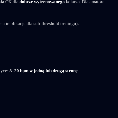
ała OK dla
dobrze wytrenowanego
kolarza. Dla amatora —
a implikacje dla sub-threshold treningu).
tyce:
8–20 bpm w jedną lub drugą stronę
.