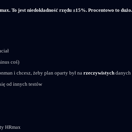
x. To jest niedokładność rzędu ±15%. Procentowo to dużo. 
hciał
inus coś)
onman i chcesz, żeby plan oparty był na
rzeczywistych
danych
się od innych testów
nty HRmax