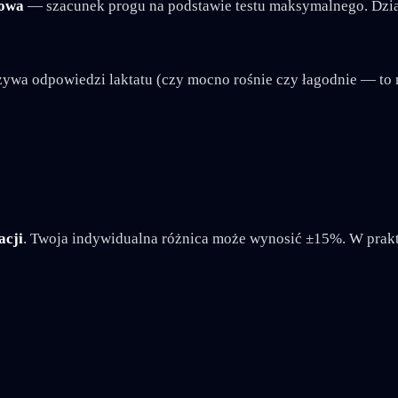
gowa
— szacunek progu na podstawie testu maksymalnego. Dzi
zywa odpowiedzi laktatu (czy mocno rośnie czy łagodnie — to m
acji
. Twoja indywidualna różnica może wynosić ±15%. W prak