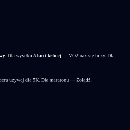
owy
. Dla wysiłku
5 km i krócej
— VO2max się liczy. Dla
opera używaj dla 5K. Dla maratonu — Żołądź.