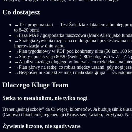
Co dostajesz
→
Test progu na start — Test Żołądzia z laktatem albo bieg p
to 8–20 bpm)
→
Faza MAF / gospodarka tłuszczowa (Mark Allen) jako funda
→
Strategia żywienia rozpisana co do grama i przetestowana n
improwizacja w dniu startu
→
Plan tygodniowy w PDF pod konkretny ultra (50 km, 100 km
→
Strefy i polaryzacja 80/20 (Seiler): 80% objętości w Z1–Z
→
Analiza każdego długiego w Intervals.icu rozkładana na inte
→
Plan głowy na setkę: co robisz między uszami, gdy nogi jes
→
Bezpośredni kontakt ze mną i mała stała grupa — świadomie 
Dlaczego Kluge Team
Setka to metabolizm, nie tylko nogi
Trener „jednej szkoły" da Ci więcej kilometrów. Ja buduję silnik t
(Canova) i biochemię regeneracji (Kruse: sen, światło, ferrytyna). Na
Żywienie liczone, nie zgadywane