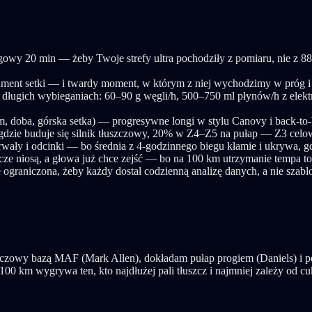
rogowy 20 min — żeby Twoje strefy ultra pochodziły z pomiaru, nie z
ment setki — i twardy moment, w którym z niej wychodzimy w próg i 
a długich wybieganiach: 60–90 g węgli/h, 500–750 ml płynów/h z elekt
, doba, górska setka) — progresywne longi w stylu Canovy i back-to
2, gdzie buduje się silnik tłuszczowy, 20% w Z4–Z5 na pułap — Z3 ce
rwały i odcinki — bo średnia z 4-godzinnego biegu kłamie i ukrywa, gd
zcze niosą, a głowa już chce zejść — bo na 100 km utrzymanie tempa 
ograniczona, żeby każdy dostał codzienną analizę danych, a nie szablo
łuszczowy bazą MAF (Mark Allen), dokładam pułap progiem (Daniels) i p
 100 km wygrywa ten, kto najdłużej pali tłuszcz i najmniej zależy od cu