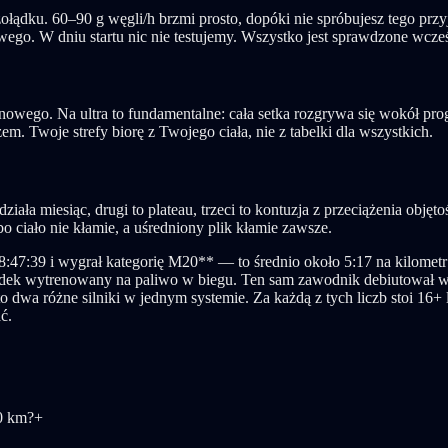
żołądku. 60–90 g węgli/h brzmi prosto, dopóki nie spróbujesz tego przy
o. W dniu startu nic nie testujemy. Wszystko jest sprawdzone wcześ
owego. Na ultra to fundamentalne: cała setka rozgrywa się wokół pr
. Twoje strefy biorę z Twojego ciała, nie z tabelki dla wszystkich.
— działa miesiąc, drugi to plateau, trzeci to kontuzja z przeciążenia o
bo ciało nie kłamie, a uśredniony plik kłamie zawsze.
:47:39 i wygrał kategorię M20** — to średnio około 5:17 na kilometr 
żołądek wytrenowany na paliwo w biegu. Ten sam zawodnik debiutował w 
dwa różne silniki w jednym systemie. Za każdą z tych liczb stoi 16+
ć.
0 km?
+