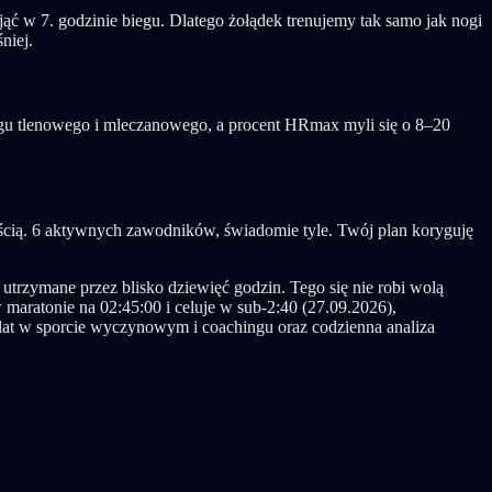
jąć w 7. godzinie biegu. Dlatego żołądek trenujemy tak samo jak nogi
niej.
ogu tlenowego i mleczanowego, a procent HRmax myli się o 8–20
bjętością. 6 aktywnych zawodników, świadomie tyle. Twój plan koryguję
utrzymane przez blisko dziewięć godzin. Tego się nie robi wolą
maratonie na 02:45:00 i celuje w sub-2:40 (27.09.2026),
 lat w sporcie wyczynowym i coachingu oraz codzienna analiza