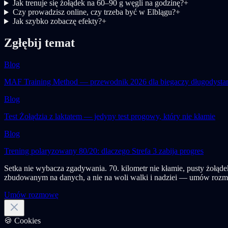
Jak trenuje się żołądek na 60–90 g węgli na godzinę?
+
Czy prowadzisz online, czy trzeba być w Elblągu?
+
Jak szybko zobaczę efekty?
+
Zgłębij temat
Blog
MAF Training Method — przewodnik 2026 dla biegaczy długodyst
Blog
Test Żołądzia z laktatem — jedyny test progowy, który nie kłamie
Blog
Trening polaryzowany 80/20: dlaczego Strefa 3 zabija progres
Setka nie wybacza zgadywania. 70. kilometr nie kłamie, pusty żołądek
zbudowanym na danych, a nie na woli walki i nadziei — umów rozmo
Umów rozmowę
🍪 Cookies