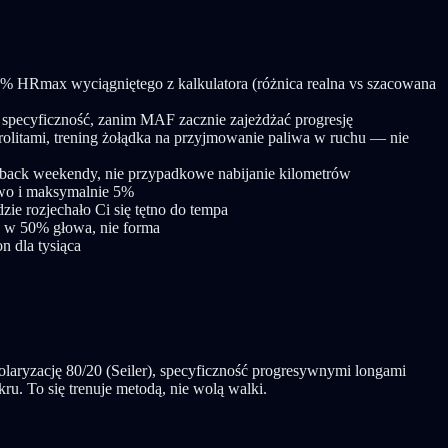
 88% HRmax wyciągniętego z kalkulatora (różnica realna vs szacowana
specyficzność, zanim MAF zacznie zajeżdżać progresję
rolitami, trening żołądka na przyjmowanie paliwa w ruchu — nie
-back weekendy, nie przypadkowe nabijanie kilometrów
lowo i maksymalnie 5%
zie rozjechało Ci się tętno do tempa
to w 50% głowa, nie forma
n dla tysiąca
olaryzację 80/20 (Seiler), specyficzność progresywnymi longami
kru. To się trenuje metodą, nie wolą walki.