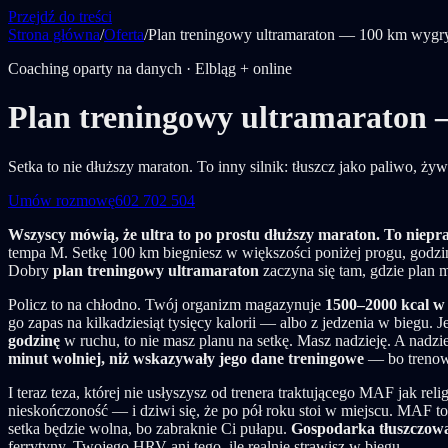
Przejdź do treści
Strona główna
/
Oferta
/
Plan treningowy ultramaraton — 100 km wygry
Coaching oparty na danych · Elbląg + online
Plan treningowy ultramaraton 
Setka to nie dłuższy maraton. To inny silnik: tłuszcz jako paliwo, ży
Umów rozmowę
602 702 504
Wszyscy mówią, że ultra to po prostu dłuższy maraton. To niepra
tempa M. Setkę 100 km biegniesz w większości poniżej progu, godzina
Dobry
plan treningowy ultramaraton
zaczyna się tam, gdzie plan 
Policz to na chłodno. Twój organizm magazynuje
1500–2000 kcal w 
go zapas na kilkadziesiąt tysięcy kalorii — albo z jedzenia w biegu. J
godzinę
w ruchu, to nie masz planu na setkę. Masz nadzieję. A nadzie
minut wolniej, niż wskazywały jego dane treningowe
— bo trenowa
I teraz teza, której nie usłyszysz od trenera traktującego MAF jak reli
nieskończoność — i dziwi się, że po pół roku stoi w miejscu. MAF to 
setka będzie wolna, bo zabraknie Ci pułapu.
Gospodarka tłuszczowa 
ferrytyny, Twojego HRV ani tego, ile realnie strawisz w biegu.