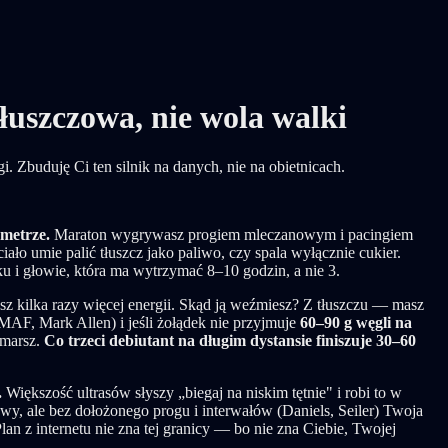
uszczowa, nie wola walki
i. Zbuduję Ci ten silnik na danych, nie na obietnicach.
ometrze.
Maraton wygrywasz progiem mleczanowym i pacingiem
ło umie palić tłuszcz jako paliwo, czy spala wyłącznie cukier.
u i głowie, która ma wytrzymać 8–10 godzin, a nie 3.
z kilka razy więcej energii. Skąd ją weźmiesz? Z tłuszczu — masz
a MAF, Mark Allen) i jeśli żołądek nie przyjmuje
60–90 g węgli na
 marsz.
Co trzeci debiutant na długim dystansie finiszuje 30–60
.
Większość ultrasów słyszy „biegaj na niskim tętnie" i robi to w
owy, ale bez dołożonego progu i interwałów (Daniels, Seiler) Twoja
lan z internetu nie zna tej granicy — bo nie zna Ciebie, Twojej