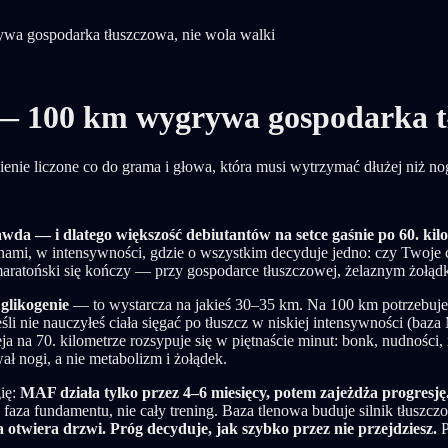
wa gospodarka tłuszczowa, nie wola walki
— 100 km wygrywa gospodarka tł
wienie liczone co do grama i głowa, która musi wytrzymać dłużej niż nog
wda — i dlatego większość debiutantów na setce gaśnie po 60. kil
mi, w intensywności, gdzie o wszystkim decyduje jedno: czy Twoje cia
maratoński się kończy — przy gospodarce tłuszczowej, żelaznym żołądk
glikogenie
— to wystarcza na jakieś 30–35 km. Na 100 km potrzebujes
eśli nie nauczyłeś ciała sięgać po tłuszcz w niskiej intensywności (baz
ja na 70. kilometrze rozsypuje się w piętnaście minut: bonk, nudności,
ł nogi, a nie metabolizm i żołądek.
gię:
MAF działa tylko przez 4–6 miesięcy, potem zajeżdża progresję
faza fundamentu, nie cały trening. Baza tlenowa buduje silnik tłuszcz
otwiera drzwi. Próg decyduje, jak szybko przez nie przejdziesz.
P