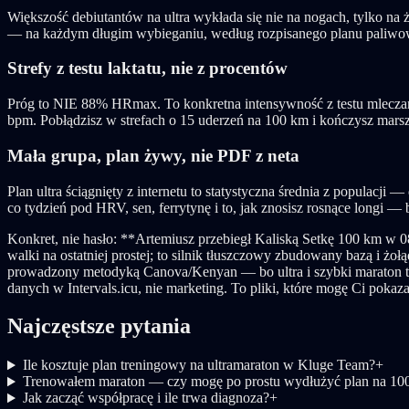
Większość debiutantów na ultra wykłada się nie na nogach, tylko na 
— na każdym długim wybieganiu, według rozpisanego planu paliwoweg
Strefy z testu laktatu, nie z procentów
Próg to NIE 88% HRmax. To konkretna intensywność z testu mleczan
bpm. Pobłądzisz w strefach o 15 uderzeń na 100 km i kończysz marszem
Mała grupa, plan żywy, nie PDF z neta
Plan ultra ściągnięty z internetu to statystyczna średnia z populacji 
co tydzień pod HRV, sen, ferrytynę i to, jak znosisz rosnące longi — 
Konkret, nie hasło: **Artemiusz przebiegł Kaliską Setkę 100 km w 08
walki na ostatniej prostej; to silnik tłuszczowy zbudowany bazą i 
prowadzony metodyką Canova/Kenyan — bo ultra i szybki maraton to 
danych w Intervals.icu, nie marketing. To pliki, które mogę Ci pokaza
Najczęstsze pytania
Ile kosztuje plan treningowy na ultramaraton w Kluge Team?
+
Trenowałem maraton — czy mogę po prostu wydłużyć plan na 10
Jak zacząć współpracę i ile trwa diagnoza?
+