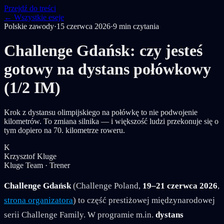
Przejdź do treści
← Wszystkie eseje
Polskie zawody
·
15 czerwca 2026
·
9
min czytania
Challenge Gdańsk: czy jesteś
gotowy na dystans połówkowy
(1/2 IM)
Krok z dystansu olimpijskiego na połówkę to nie podwojenie
kilometrów. To zmiana silnika — i większość ludzi przekonuje się o
tym dopiero na 70. kilometrze roweru.
K
Krzysztof Kluge
Kluge Team · Trener
Challenge Gdańsk
(Challenge Poland,
19–21 czerwca 2026
,
strona organizatora
) to część prestiżowej międzynarodowej
serii Challenge Family. W programie m.in.
dystans