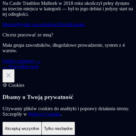
Na Castle Triathlon Malbork w 2018 roku ukończył pełny dystans
na trzecim miejscu w kategorii — był to jego debiut i jedyny start na
tej odległości.
Metoda
Wyniki zawodników
Oferta
Kontakt
Chcesz pracować ze mną?
Mała grupa zawodników, długofalowe prowadzenie, system z 4
warstw.
Umów rozmowę →
← Wszystkie eseje
🍪 Cookies
Dbamy o Twoją prywatność
Używamy plików cookies do analityki i poprawy działania strony.
Szczegóły w
Polityce Cookies
.
Akceptuj wszystkie
Tylko niezbędne