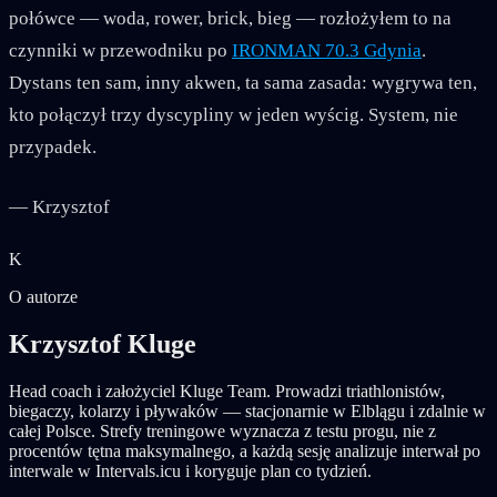
połówce — woda, rower, brick, bieg — rozłożyłem to na
czynniki w przewodniku po
IRONMAN 70.3 Gdynia
.
Dystans ten sam, inny akwen, ta sama zasada: wygrywa ten,
kto połączył trzy dyscypliny w jeden wyścig. System, nie
przypadek.
— Krzysztof
K
O autorze
Krzysztof Kluge
Head coach i założyciel Kluge Team. Prowadzi triathlonistów,
biegaczy, kolarzy i pływaków — stacjonarnie w Elblągu i zdalnie w
całej Polsce. Strefy treningowe wyznacza z testu progu, nie z
procentów tętna maksymalnego, a każdą sesję analizuje interwał po
interwale w Intervals.icu i koryguje plan co tydzień.